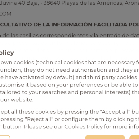
luvina 40 Baja, - 38640 Playas de las Américas, Arona
.COM
CULTATIVO DE LA INFORMACIÓN FACILITADA PO
de las casillas correspondientes y la entrada de d
tacto o presentados en formularios de descarga, ace
os para atender su petición, por parte del prestador
olicy
ARIO garantiza que los datos personales facilitado
own cookies (technical cookies that are necessary f
uier modificación de los mismos. El RESPONSABLE 
function, they do not need authorisation and they ar
obligatorios, ya que son necesarios para la prestaci
e have activated by default) and third party cookies
datos, no se garantiza que la información y servicio
ustomise it based on your preferences or be able t
 tailored to your searches and personal interests) th
 our website.
en las normativas vigentes en protección de datos
ept all these cookies by pressing the "Accept all" bu
es de las normativas GDPR y LOPDGDD para el trata
 pressing "Reject all" or configure them by clicking 
 los principios descritos en el artículo 5 del GDPR
 button. Please see our Cookies Policy for more inf
 con el interesado y adecuados, pertinentes y limitado