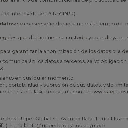
nto:
el envío de comunicaciones de productos o servi
el interesado, art. 6.1.a GDPR).
 datos:
se conservarán durante no más tiempo del ne
legales que dictaminen su custodia y cuando ya no s
ra garantizar la anonimización de los datos o la de
 comunicarán los datos a terceros, salvo obligación 
o:
imiento en cualquier momento.
ón, portabilidad y supresión de sus datos, y de limit
mación ante la Autoridad de control (www.aepd.es) 
echos: Upper Global SL. Avenida Rafael Puig Lluvina 
ife). E-mail: info@upperluxuryhousing.com